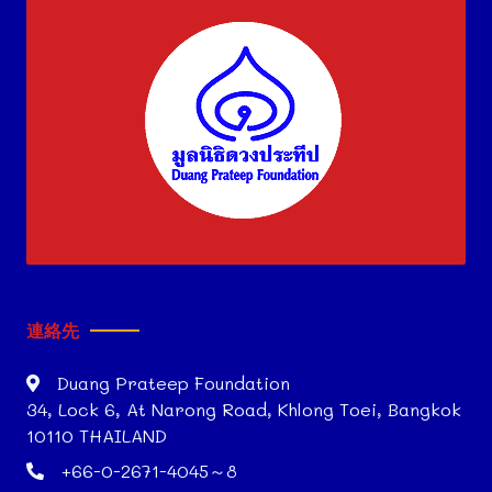
連絡先
Duang Prateep Foundation
34, Lock 6, At Narong Road, Khlong Toei, Bangkok
10110 THAILAND
+66-0-2671-4045～8