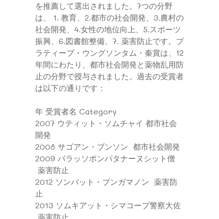
を推薦して選出されました。7つの分野
は、 1. 教育、2.都市の社会開発、3.農村の
社会開発、4.女性の地位向上、5.スポーツ
振興、6.図書館整備、7. 薬害防止です。プ
ラティープ・ウングソンタム・秦賞は、12
年間にわたり、都市社会開発と薬物乱用防
止の分野で授与されました。過去の受賞者
は以下の通りです：
年
受賞者名
Category
2007
ウティット・ソムチャイ
都市社会
開発
2008
サゴアン・ブンソン
都市社会開発
2009
パラッソポンパタナーヌシット僧
薬害防止
2012
ソンバット・ブンガマノン
薬害防
止
2013
ソムキアット・シマコープ警察大佐
薬害防止