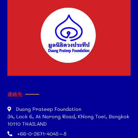
連絡先
Duang Prateep Foundation
34, Lock 6, At Narong Road, Khlong Toei, Bangkok
10110 THAILAND
+66-0-2671-4045～8