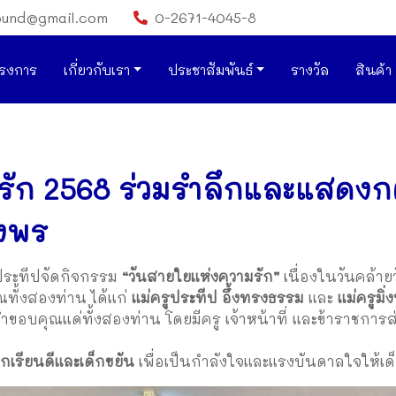
ound@gmail.com
0-2671-4045-8
รงการ
เกี่ยวกับเรา
ประชาสัมพันธ์
รางวัล
สินค้า
ัก 2568 ร่วมรำลึกและแสดงกต
่งพร
ประทีปจัดกิจกรรม
“วันสายใยแห่งความรัก”
เนื่องในวันคล้าย
ณทั้งสองท่าน ได้แก่
แม่ครูประทีป อึ้งทรงธรรม
และ
แม่ครูมิ
ขอบคุณแด่ทั้งสองท่าน โดยมีครู เจ้าหน้าที่ และข้าราชการ
็กเรียนดีและเด็กขยัน
เพื่อเป็นกำลังใจและแรงบันดาลใจให้เด็