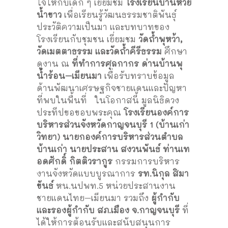
ใจให้กับเด็ก ๆ เยี่ยมชม
โรงเรียนบ้านห้วย
น้ำขาว
เพื่อเรียนรู้วัฒนธรรมชาติพันธุ์
ประวัติความเป็นมา และบทบาทของ
โรงเรียนกับชุมชน เยี่ยมชม
วัดถ้ำพุหว้า,
วัดเมตตาธรรม และวัดถ้ำคีรีธรรม
ศึกษา
ดูงาน ณ
ที่ทำการศุลกากร ด่านบ้านพุ
น้ำร้อน–เมียนมา
เพื่อรับทราบข้อมูล
ด้านพัฒนาเศรษฐกิจชายแดนและปัญหา
ที่พบในพื้นที่ ในโอกาสนี้ มูลนิธิดวง
ประทีปขอขอบพระคุณ
โรงเรียนองค์การ
บริหารส่วนจังหวัดกาญจนบุรี 1 (บ้านเก่า
วิทยา)
นายกองค์การบริหารส่วนตำบล
บ้านเก่า นายประสาน สงวนพันธ์
ท่านเท
อดศักดิ์ กิตติวรากูร
กรรมการบริหาร
งานจังหวัดแบบบูรณาการ
รท.นิกุล สิมา
ขันธ์
หน.นปพท.5 หน่วยประสานงาน
ชายแดนไทย–เมียนมา รวมถึง
ผู้กำกับ
และรองผู้กำกับ สภ.เมือง จ.กาญจนบุรี
ที่
ได้ให้การต้อนรับและสนับสนุนการ