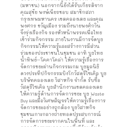
(มหาชน) นอกจากนี้ยังได้รับเกียรติจาก
คุณสุชัย พงษ์เพียรชอบ สมาชิกสภา
กรุงเทพมหานคร เขตคลองเตย และคุณ
พงศกร ขวัญเมือง รวมถึงนายพงศ์กวิน
จึงรุ่งเรืองกิจ รองหัวหน้าพรรคเพื่อไทย
เข้าร่วมกิจกรรม ภายในงานมีการจัดบูธ
กิจกรรมให้ความรู้และสร้างการมีส่วน
ร่วมของประชาชนในชุมชน อาทิ บูธไทย
น้ำทิพย์–โคคาโคล่า ให้ความรู้เรื่องการ
จัดการขยะผ่านกิจกรรมเกม บูธมูลนิธิ
ดวงประทีปกิจกรรมบิงโกวัสดุรีไซเคิล บูธ
บริษัทคลองเตย วิสาหกิจ จำกัด รับซื้อ
วัสดุรีไซเคิล บูธสำนักงานเขตคลองเตย
ให้ความรู้ด้านการจัดการขยะ บูธ Waste
Buy และมือวิเศษสัญจรให้ความรู้เรื่องการ
จัดการขยะอย่างถูกต้อง บูธวิสาหกิจ
ชุมชนเกาะกลางถ่ายทอดประสบการณ์
การจัดการขยะจากคนในพื้นที่ และ