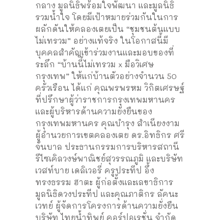
กลาง มูลนิธิพร้อมใจพัฒนา และมูลนิธิ
รวมน้ำใจ โดยมีเป้าหมายร่วมกันในการ
ผลักดันให้คลองเตยเป็น “ชุมชนต้นแบบ
ไม่เทรวม” อย่างแท้จริง ในโอกาสนี้มี
บุคคลสำคัญเข้าร่วมงานและมอบของที่
ระลึก “บ้านนี้ไม่เทรวม x มือวิเศษ
กรุงเทพ” ให้แก่บ้านตัวอย่างจำนวน 50
ครัวเรือน ได้แก่ คุณพรพรหม วิกิตเศรษฐ์
ที่ปรึกษาผู้ว่าราชการกรุงเทพมหานคร
และผู้บริหารด้านความยั่งยืนของ
กรุงเทพมหานคร คุณบำรุง สำเนียงงาม
ผู้อำนวยการเขตคลองเตย ดร.อิทธิกร ศรี
จันบาล ประธานกรรมการบริหารสถานี
รีไซเคิลวงษ์พาณิชย์สุวรรณภูมิ และบริษัท
เวสท์บาย เดลิเวอรี่ ครูประทีป อึ้ง
ทรงธรรม ฮาตะ ผู้ก่อตั้งและเลขาธิการ
มูลนิธิดวงประทีป และคุณภาติกร ลัคนะ
เวทย์ ผู้จัดการโครงการด้านความยั่งยืน
บริษัท ไทยน้ำทิพย์ คอร์ปอเรชั่น จำกัด