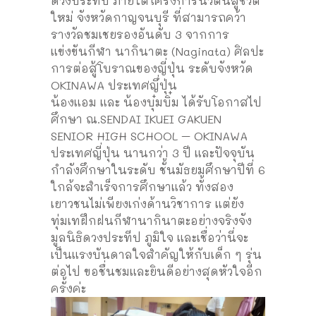
ดวงประทีป ภายใต้โครงการนิวัตน์สู่ชีวิต
ใหม่ จังหวัดกาญจนบุรี ที่สามารถคว้า
รางวัลชมเชยรองอันดับ 3 จากการ
แข่งขันกีฬา นากินาตะ (Naginata) ศิลปะ
การต่อสู้โบราณของญี่ปุ่น ระดับจังหวัด
OKINAWA ประเทศญึ่ปุ่น
น้องแอม และ น้องบุ๋มบิ๋ม ได้รับโอกาสไป
ศึกษา ณ.SENDAI IKUEI GAKUEN
SENIOR HIGH SCHOOL – OKINAWA
ประเทศญี่ปุ่น นานกว่า 3 ปี และปัจจุบัน
กำลังศึกษาในระดับ ชั้นมัธยมศึกษาปีที่ 6
ใกล้จะสำเร็จการศึกษาแล้ว ทั้งสอง
เยาวชนไม่เพียงเก่งด้านวิชาการ แต่ยัง
ทุ่มเทฝึกฝนกีฬานากินาตะอย่างจริงจัง
มูลนิธิดวงประทีป ภูมิใจ และเชื่อว่านี่จะ
เป็นแรงบันดาลใจสำคัญให้กับเด็ก ๆ รุ่น
ต่อไป ขอชื่นชมและยินดีอย่างสุดหัวใจอีก
ครั้งค่ะ