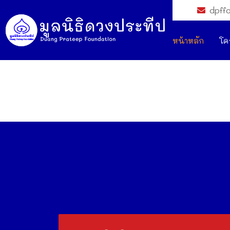
dpff
หน้าหลัก
โค