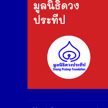
มูลนิธิดวง
ประทีป