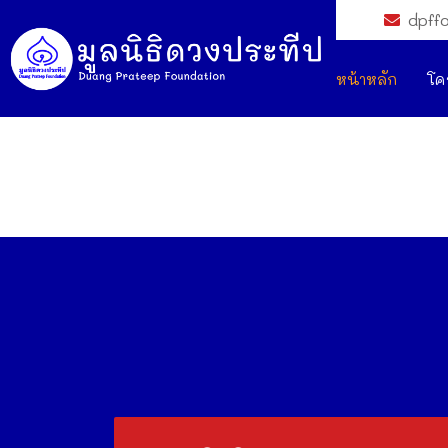
dpff
หน้าหลัก
โค