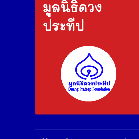
มูลนิธิดวง
ประทีป