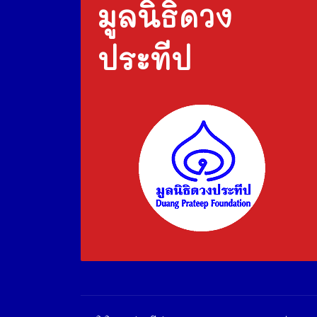
มูลนิธิดวง
ประทีป