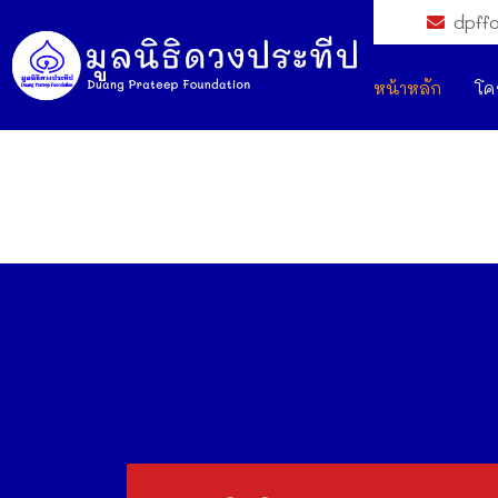
dpff
หน้าหลัก
โค