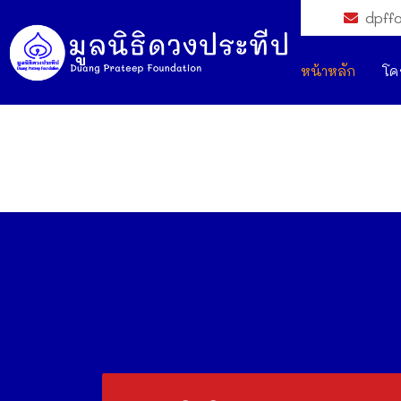
dpff
หน้าหลัก
โค