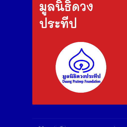
มูลนิธิดวง
ประทีป