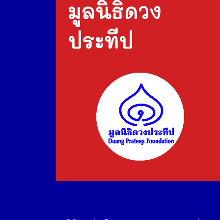
มูลนิธิดวง
ประทีป