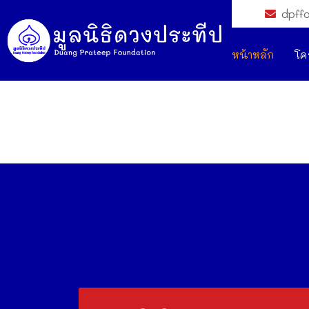
dpff
หน้าหลัก
โค