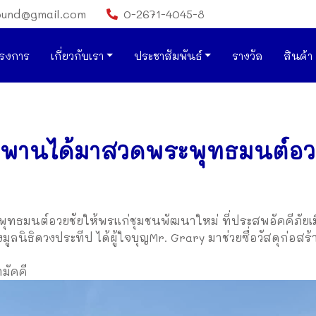
ound@gmail.com
0-2671-4045-8
รงการ
เกี่ยวกับเรา
ประชาสัมพันธ์
รางวัล
สินค้า
สะพานได้มาสวดพระพุทธมนต์อว
ทธมนต์อวยชัยให้พรแก่ชุมชนพัฒนาใหม่ ที่ประสพอัคคีภัยเม
ิธิดวงประทีป ได้ผู้ใจบุญMr. Grary มาช่วยซื่อวัสดุก่อสร้า
มัคคี