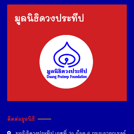
มูลนิธิดวงประทีป
ติดต่อมูลนิธิ
มูลนิธิดวงประทีป เลขที่ 34 ล็อค 6 ถนนอาจณรงค์