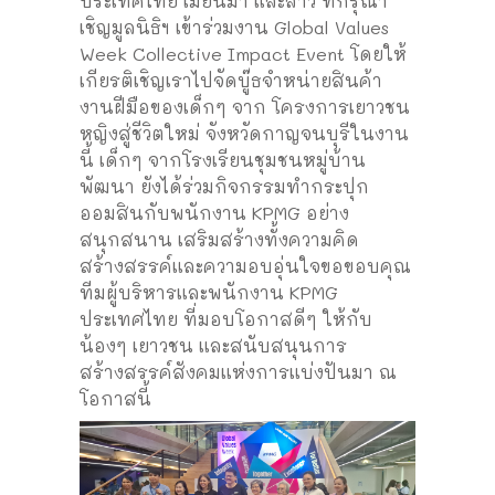
ประเทศไทย เมียนมา และลาว ที่กรุณา
เชิญมูลนิธิฯ เข้าร่วมงาน Global Values
Week Collective Impact Event โดยให้
เกียรติเชิญเราไปจัดบู๊ธจำหน่ายสินค้า
งานฝีมือของเด็กๆ จาก โครงการเยาวชน
หญิงสู่ชีวิตใหม่ จังหวัดกาญจนบุรี
ในงาน
นี้ เด็กๆ จากโรงเรียนชุมชนหมู่บ้าน
พัฒนา ยังได้ร่วมกิจกรรมทำกระปุก
ออมสินกับพนักงาน KPMG อย่าง
สนุกสนาน เสริมสร้างทั้งความคิด
สร้างสรรค์และความอบอุ่นใจ
ขอขอบคุณ
ทีมผู้บริหารและพนักงาน KPMG
ประเทศไทย ที่มอบโอกาสดีๆ ให้กับ
น้องๆ เยาวชน และสนับสนุนการ
สร้างสรรค์สังคมแห่งการแบ่งปันมา ณ
โอกาสนี้