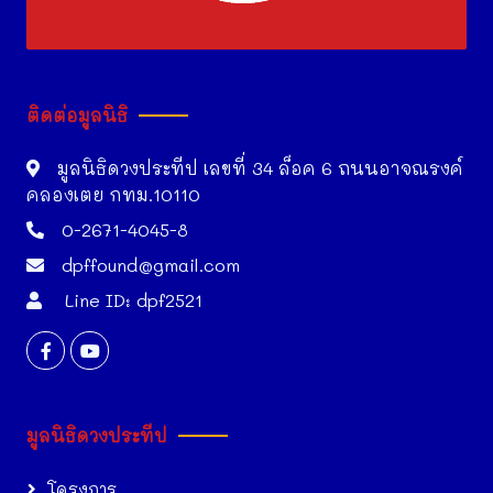
ติดต่อมูลนิธิ
มูลนิธิดวงประทีป เลขที่ 34 ล็อค 6 ถนนอาจณรงค์
คลองเตย กทม.10110
0-2671-4045-8
dpffound@gmail.com
Line ID: dpf2521
มูลนิธิดวงประทีป
โครงการ