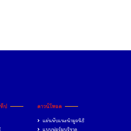
ะทีป
ดาวน์โหลด
แผ่นพับแนะนำมูลนิธิ
ิ
แบบฟอร์มบริจาค