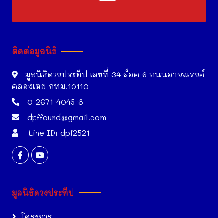
ติดต่อมูลนิธิ
มูลนิธิดวงประทีป เลขที่ 34 ล็อค 6 ถนนอาจณรงค์
คลองเตย กทม.10110
0-2671-4045-8
dpffound@gmail.com
Line ID: dpf2521
มูลนิธิดวงประทีป
โครงการ