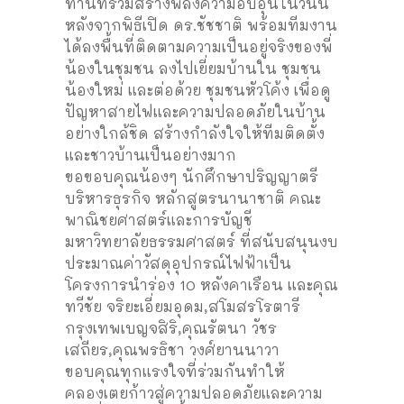
ท่านที่ร่วมสร้างพลังความอบอุ่นในวันนี้
หลังจากพิธีเปิด ดร.ชัชชาติ พร้อมทีมงาน
ได้ลงพื้นที่ติดตามความเป็นอยู่จริงของพี่
น้องในชุมชน ลงไปเยี่ยมบ้านใน ชุมชน
น้องใหม่ และต่อด้วย ชุมชนหัวโค้ง เพื่อดู
ปัญหาสายไฟและความปลอดภัยในบ้าน
อย่างใกล้ชิด สร้างกำลังใจให้ทีมติดตั้ง
และชาวบ้านเป็นอย่างมาก
ขอขอบคุณน้องๆ นักศึกษาปริญญาตรี
บริหารธุรกิจ หลักสูตรนานาชาติ คณะ
พาณิชยศาสตร์และการบัญชี
มหาวิทยาลัยธรรมศาสตร์ ที่สนับสนุนงบ
ประมาณค่าวัสดุอุปกรณ์ไฟฟ้าเป็น
โครงการนำร่อง 10 หลังคาเรือน และคุณ
ทวีชัย จริยะเอี่ยมอุดม,สโมสรโรตารี
กรุงเทพเบญจสิริ,คุณรัตนา วัชร
เสถียร,คุณพรธิชา วงศ์ยานนาวา
ขอบคุณทุกแรงใจที่ร่วมกันทำให้
คลองเตยก้าวสู่ความปลอดภัยและความ