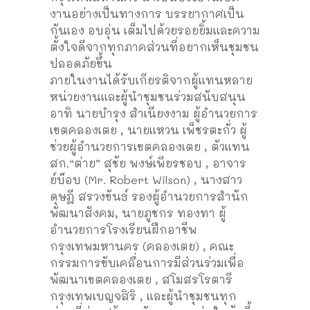
งานอย่างเป็นทางการ บรรยากาศเป็น
กันเอง อบอุ่น เต็มไปด้วยรอยยิ้มและความ
ตั้งใจดีจากทุกภาคส่วนที่อยากเห็นชุมชน
ปลอดภัยขึ้น
ภายในงานได้รับเกียรติจากผู้แทนหลาย
หน่วยงานและผู้นำชุมชนร่วมสนับสนุน
อาทิ นายบำรุง สำเนียงงาม ผู้อำนวยการ
เขตคลองเตย , นายแหวน เพ็ชรตะกั่ว ผู้
ช่วยผู้อำนวยการเขตคลองเตย , ตัวแทน
สก.“ต่าย” สุชัย พงษ์เพียรชอบ , อาจาร
ย์บ๊อบ (Mr. Robert Wilson) , นางสาว
ดุษฎี สรวงขันธ์ รองผู้อำนวยการสำนัก
พัฒนาสังคม, นายภูชกร ทองทา ผู้
อำนวยการโรงเรียนฝึกอาชีพ
กรุงเทพมหานคร (คลองเตย) , คณะ
กรรมการขับเคลื่อนการมีส่วนร่วมเพื่อ
พัฒนาเขตคลองเตย , สโมสรโรตารี
กรุงเทพเบญจสิริ , และผู้นำชุมชนทุก