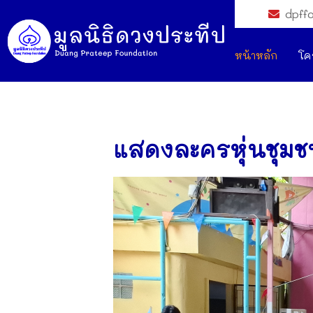
dpff
หน้าหลัก
โค
แสดงละครหุ่นชุมช