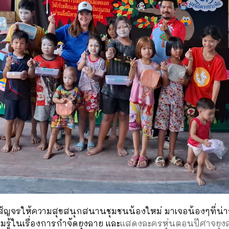
ญจรให้ความสุขสนุกสนานชุมชนน้องใหม่ มาเจอน้องๆที่น่ารั
รู้ในเรื่องการกำจัดยุงลาย และ
แสดงละครหุ่นตอนปีศาจยุงลาย