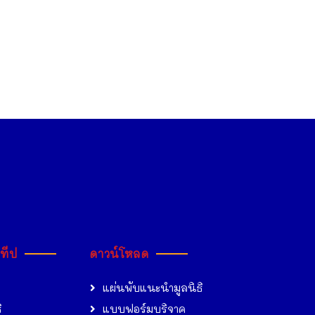
ะทีป
ดาวน์โหลด
แผ่นพับแนะนำมูลนิธิ
ิ
แบบฟอร์มบริจาค