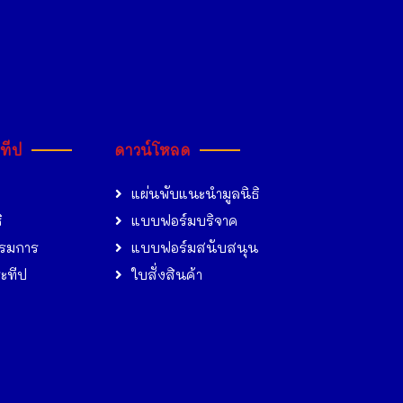
ะทีป
ดาวน์โหลด
แผ่นพับแนะนำมูลนิธิ
ิ
แบบฟอร์มบริจาค
รมการ
แบบฟอร์มสนับสนุน
ระทีป
ใบสั่งสินค้า