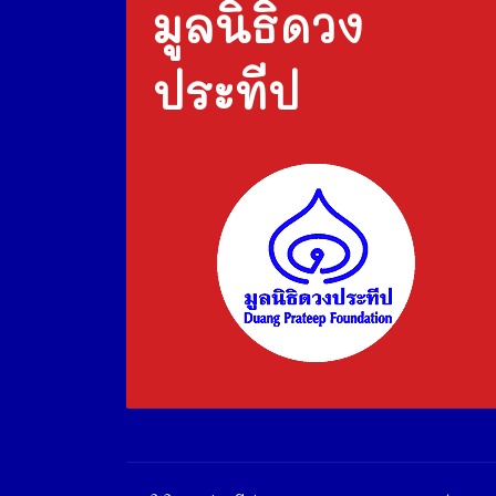
มูลนิธิดวง
ประทีป