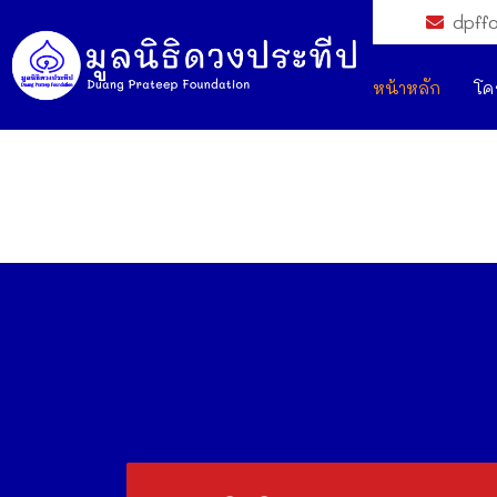
dpff
หน้าหลัก
โค