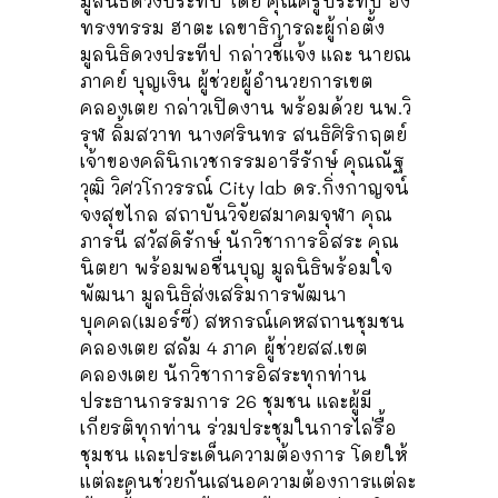
มูลนิธิดวงประทีป โดย คุณครูประทีป อึ้ง
ทรงทรรม ฮาตะ เลขาธิการละผู้ก่อตั้ง
มูลนิธิดวงประทีป กล่าวชี้แจ้ง และ นายณ
ภาคย์ บุญเงิน ผู้ช่วยผู้อำนวยการเขต
คลองเตย กล่าวเปิดงาน พร้อมด้วย นพ.วิ
รุฬ ลิ้มสวาท นางศรินทร สนธิศิริกฤตย์
เจ้าของคลินิกเวชกรรมอารีรักษ์ คุณณัฐ
วุฒิ วิศวโกวรรณ์ City lab ดร.กิ่งกาญจน์
จงสุขไกล สถาบันวิจัยสมาคมจุฬา คุณ
ภารนี
สวัสดิรักษ์ นักวิชาการอิสระ คุณ
นิตยา พร้อมพอชื่นบุญ มูลนิธิพร้อมใจ
พัฒนา มูลนิธิส่งเสริมการพัฒนา
บุคคล(เมอร์ซี่) สหกรณ์เคหสถานชุมชน
คลองเตย สลัม 4 ภาค ผู้ช่วยสส.เขต
คลองเตย นักวิชาการอิสระทุกท่าน
ประธานกรรมการ 26 ชุมชน และผู้มี
เกียรติทุกท่าน ร่วมประชุมในการไล่รื้อ
ชุมชน และประเด็นความต้องการ โดยให้
แต่ละคนช่วยกันเสนอความต้องการแต่ละ