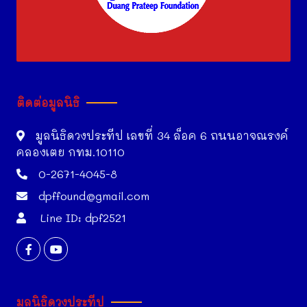
ติดต่อมูลนิธิ
มูลนิธิดวงประทีป เลขที่ 34 ล็อค 6 ถนนอาจณรงค์
คลองเตย กทม.10110
0-2671-4045-8
dpffound@gmail.com
Line ID: dpf2521
มูลนิธิดวงประทีป