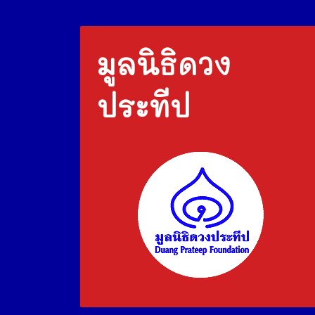
มูลนิธิดวง
ประทีป