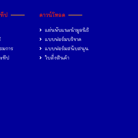
ะทีป
ดาวน์โหลด
แผ่นพับแนะนำมูลนิธิ
ิ
แบบฟอร์มบริจาค
รมการ
แบบฟอร์มสนับสนุน
ระทีป
ใบสั่งสินค้า