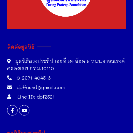
ติดต่อมูลนิธิ
มูลนิธิดวงประทีป เลขที่ 34 ล็อค 6 ถนนอาจณรงค์
คลองเตย กทม.10110
0-2671-4045-8
dpffound@gmail.com
Line ID: dpf2521