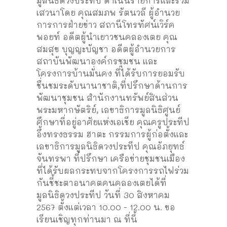
มูลนิธิดวงประทีป ดำเนินรายการและร่วม
เสวนาโดย คุณสมภพ รัตนวลี ผู้อำนวย
การการฝ่ายข่าว สถานีโทรทัศน์เวิร์ค
พอยท์ อดีตผู้นำเยาวชนคลองเตย คุณ
สมสุข บุญญะบัญชา อดีตผู้อำนวยการ
สถาบันพัฒนาองค์กรชุมชน และ
โครงการบ้านมั่นคง ที่ได้รับการยอมรับ
ชื่นชมระดับนานาชาติ,ที่ปรึกษาด้านการ
พัฒนาชุมชน สำนักงานทรัพย์สินส่วน
พระมหากษัตริย์, เลขาธิการมูลนิธิศูนย์
ศึกษาที่อยู่อาศัยแห่งเอเชีย คุณครูประทีป
อึ้งทรงธรรม ฮาตะ กรรมการผู้ก่อตั้งและ
เลขาธิการมูลนิธิดวงประทีป คุณอัภยุทธ์
จันทรพา ที่ปรึกษา เครือข่ายชุมชนเมือง
ที่ได้รับผลกระทบจากโครงการรถไฟ
ร่วม
กันชี้ชะตาอนาคตคนคลองเตยได้ที่
มูลนิธิดวงประทีป วันที่ 30 สิงหาคม
2567 ตั้งแต่เวลา 10.00 - 12.00 น. ขอ
เรียนเชิญทุกท่านมา ณ ที่นี้