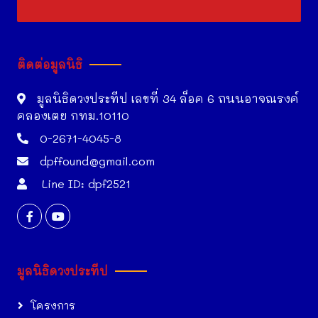
ติดต่อมูลนิธิ
มูลนิธิดวงประทีป เลขที่ 34 ล็อค 6 ถนนอาจณรงค์
คลองเตย กทม.10110
0-2671-4045-8
dpffound@gmail.com
Line ID: dpf2521
มูลนิธิดวงประทีป
โครงการ