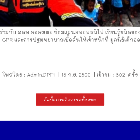
 ร่วมกับ สดพ.คลองเตย ซ้อมแผนอพยพหนีไฟ เรียนรู้ชนิดของ
ทำ CPR และการปฐมพยาบาลเบื้อต้นให้เจ้าหน้าที่ มูลนิธิเด็กอ
โพสโดย : Admin.DPF1 | 15 ก.ย. 2566 | เข้าชม : 802 ครั้ง
อัลบั้มภาพกิจกรรมทั้งหมด