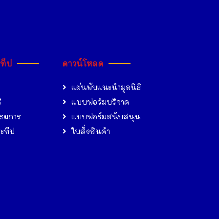
ะทีป
ดาวน์โหลด
แผ่นพับแนะนำมูลนิธิ
ิ
แบบฟอร์มบริจาค
รมการ
แบบฟอร์มสนับสนุน
ระทีป
ใบสั่งสินค้า