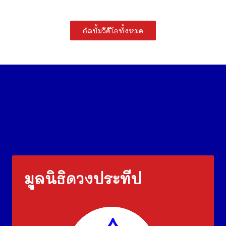
อัลบั้มวีดีโอทั้งหมด
มูลนิธิดวงประทีป