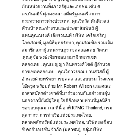
เป็นหน่วยงานทั้งภาครัฐและเอกชน เช่น ศ.
ดร.กันตธีร์ ศุภมงคล · อดีตรัฐมนตรีว่าการ
กระทรวงการต่างประเทศ, คุณวิทวัส ตันติเวสส
หัวหน้าคณะทำงานและประชาสัมพันธ์ ผู้
แทนคุณณรงค์ เจียรวนนท์ บริษัท เครือเจริญ
โภคภัณฑ์, มูลนิธิพุทธรักษา, คุณภัณฑิล ร่วมเจิ่ม
สมาชิกสภาผู้แทนราษฏร เขตคลองเตย วัฒนา
,คุณสุชัย พงษ์เพียรชอบ สมาชิกสภาเขต
คลองเตย , คุณเบญญา อินทรวงศ์โชติ ผู้อำนวย
การเขตคลองเตย , คุณวิภาวรรณ ปานสวัสดิ์ ผู้
อำนวยฝ่ายทรัพยากรบุคคล และอบบรม โรงแรม
โอ๊ควูด พร้อมด้วย Mr. Robert Wilson และคณะ
อาสาสมัครต่างชาติที่มาร่วมงานกันอย่างอบอุ่น
นอกจากนี้ยังมีผู้ใหญ่ใจดีอีกหลายท่านที่มูลนิธิฯ
ขอขอบคุณมา ณ ที่นี้ อาทิ KPMG Thailand, กรม
ศุลกากร, การท่าเรือแห่งประเทศไทย,
ตลาดหลักทรัพย์แห่งประเทศไทย, บริษัทเอเซี่ยน
ซี คอร์ปอเรชั่น จำกัด (มหาชน), กลุ่มบริษัท