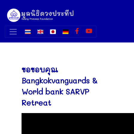
ขอขอบคุณ
Bangkokvanguards &
World bank SARVP
Retreat