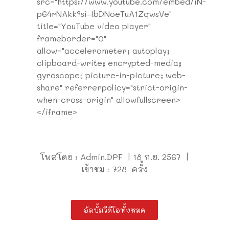
src="https://www.youtube.com/embed/iN-
p64rNAkk?si=lbDNoeTuA1ZqwsVe"
title="YouTube video player"
frameborder="0"
allow="accelerometer; autoplay;
clipboard-write; encrypted-media;
gyroscope; picture-in-picture; web-
share" referrerpolicy="strict-origin-
when-cross-origin" allowfullscreen>
</iframe>
โพสโดย : Admin.DPF | 18 ก.ย. 2567 |
เข้าชม : 728 ครั้ง
อัลบั้มวีดีโอทั้งหมด