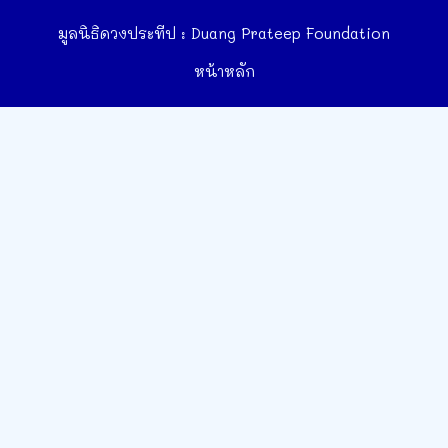
มูลนิธิดวงประทีป : Duang Prateep Foundation
หน้าหลัก