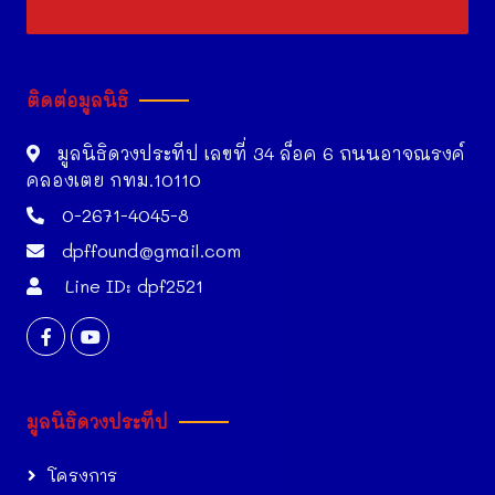
ติดต่อมูลนิธิ
มูลนิธิดวงประทีป เลขที่ 34 ล็อค 6 ถนนอาจณรงค์
คลองเตย กทม.10110
0-2671-4045-8
dpffound@gmail.com
Line ID: dpf2521
มูลนิธิดวงประทีป
โครงการ