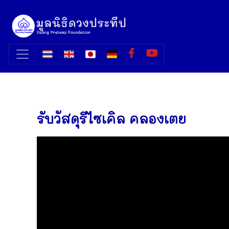
รับวัสดุรีไซเคิล คลองเตย