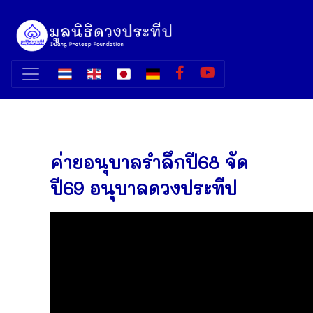
ค่ายอนุบาลรำลึกปี68 จัด
ปี69 อนุบาลดวงประทีป