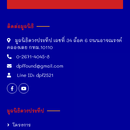
ติดต่อมูลนิธิ
มูลนิธิดวงประทีป เลขที่ 34 ล็อค 6 ถนนอาจณรงค์
คลองเตย กทม.10110
0-2671-4045-8
dpffound@gmail.com
Line ID: dpf2521
มูลนิธิดวงประทีป
โครงการ