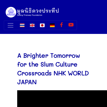
A Brighter Tomorrow
for the Slum Culture
Crossroads NHK WORLD
JAPAN