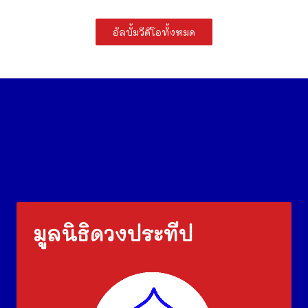
อัลบั้มวีดีโอทั้งหมด
มูลนิธิดวงประทีป