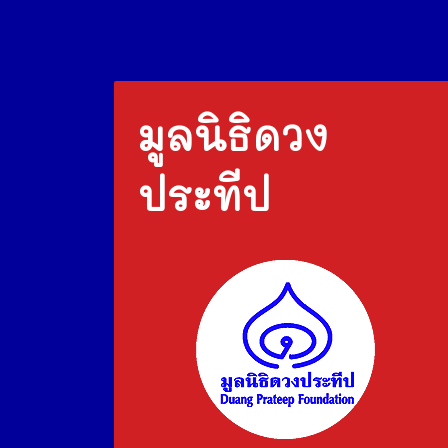
มูลนิธิดวง
ประทีป