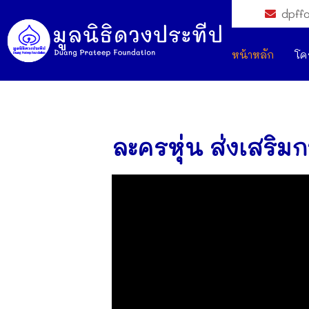
dpff
หน้าหลัก
โค
ละครหุ่น ส่งเสริม