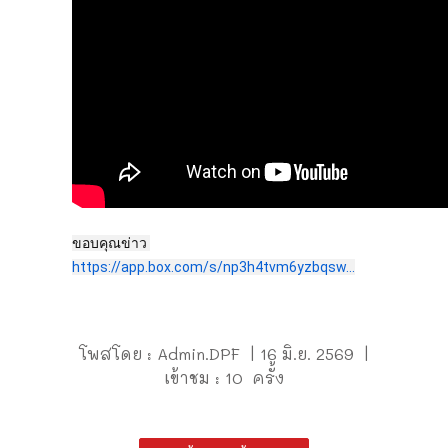
ขอบคุณข่าว 
https://app.box.com/s/np3h4tvm6yzbqsw...
โพสโดย : Admin.DPF | 16 มิ.ย. 2569 |
เข้าชม : 10 ครั้ง