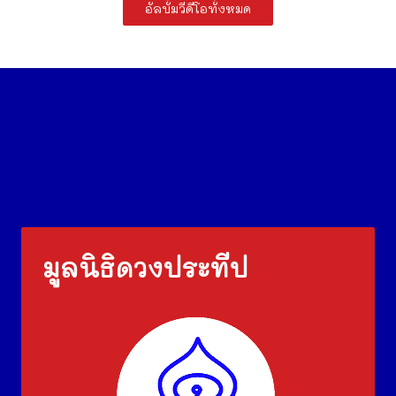
อัลบั้มวีดีโอทั้งหมด
มูลนิธิดวงประทีป