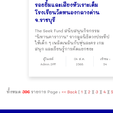
รอยยิ้มและเสียงหัวเราะเต็ม
โรงเรียนวัดหนองกลางด่าน
จ.ราชบุรี
The Seek Fund สนับสนุนกิจกรรม
“นิทานคาราวาน” จากมูลนิธิดวงประทีป
ให้เด็ก ๆ เพลิดเพลินกับหุ่นละคร เกม
สนุก และเรียนรู้การคัดแยกขยะ
ผู้โพสต์
04 ส.ค.
เข้าชม :
Admin.DPF
2568
54
ทั้งหมด
396
รายการ Page :
<< Back
[
1
][
2
][
3
][
4
][