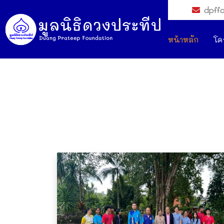
dpff
หน้าหลัก
โค