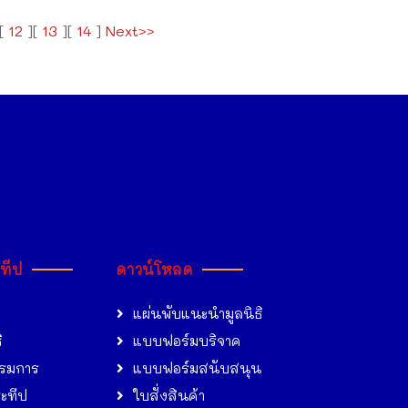
[
12
][
13
][
14
]
Next>>
ะทีป
ดาวน์โหลด
แผ่นพับแนะนำมูลนิธิ
ิ
แบบฟอร์มบริจาค
รมการ
แบบฟอร์มสนับสนุน
ระทีป
ใบสั่งสินค้า