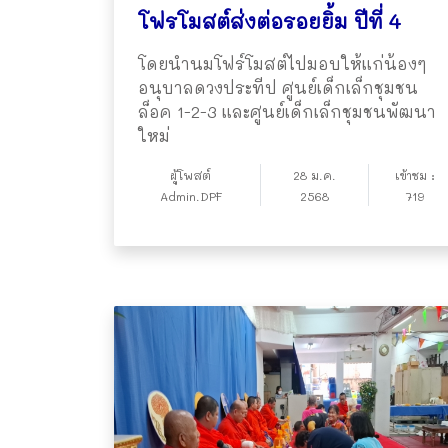
โฟรโมสต์ส่งต่อรอยยิ้ม ปีที่ 4
โดยนำนมโฟร์โมสต์ไปมอบให้แก่น้องๆ
อนุบาลดวงประทีป ศูนย์เด็กเล็กชุมชน
ล็อค 1-2-3 และศูนย์เด็กเล็กชุมชนพัฒนา
ใหม่
ผู้โพสต์
28 ม.ค.
เข้าชม :
Admin.DPF
2568
719