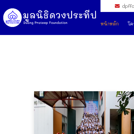
dpff
หน้าหลัก
โค