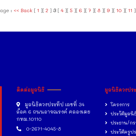
age :
<< Back
[
1
][
2
]
3
[
4
][
5
][
6
][
7
][
8
][
9
][
10
][
11
]
ติดต่อมูลนิธิ
มูลนิธิดวงปร
มูลนิธิดวงประทีป เลขที่ 34
โครงการ
ล็อค 6 ถนนอาจณรงค์ คลองเตย
ประวัติมูลนิธ
กทม.10110
ประธาน/กร
0-2671-4045-8
ประวัติครูป