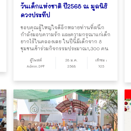
วันเด็กแห่งชาติ​ ปี2568​ ณ มูลนิธิ
ดวงประทีป
ขอบคุณผู้ใหญ่ใจดีอีกหลายท่านที่ผนึก
กำลังมอบความรัก และความกรุณาแก่เด็ก
ยากไร้ในคลองเตย​ ในปีนี้มีเด็ก​จาก 8
ชุมชนเข้าร่วมกิจกรรมประมาณ​​1,300 คน​
ผู้โพสต์
28 ม.ค.
เข้าชม :
Admin.DPF
2568
725