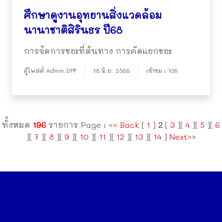
ศึกษาดูงานอุทยานสิ่งแวดล้อม
นานาชาติสิรินธร ปี68
การจัดการขยะที่ต้นทาง การคัดแยกขยะ
ผู้โพสต์ Admin.DPF
18 มิ.ย. 2568
เข้าชม : 726
ทั้งหมด
196
รายการ Page :
<< Back
[
1
]
2
[
3
][
4
][
5
][
6
][
7
][
8
][
9
][
10
][
11
][
12
][
13
][
14
]
Next>>