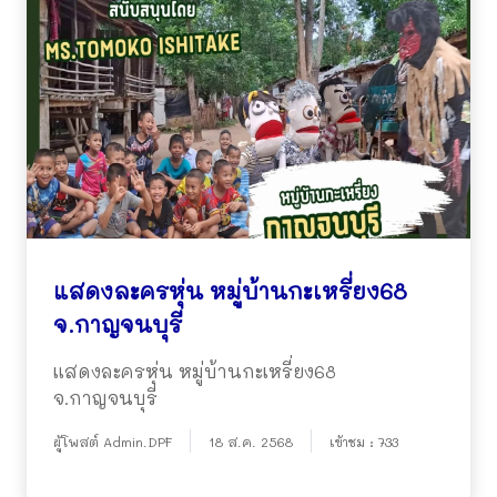
แสดงละครหุ่น หมู่บ้านกะเหรี่ยง68
จ.กาญจนบุรี
แสดงละครหุ่น หมู่บ้านกะเหรี่ยง68
จ.กาญจนบุรี
ผู้โพสต์ Admin.DPF
18 ส.ค. 2568
เข้าชม : 733