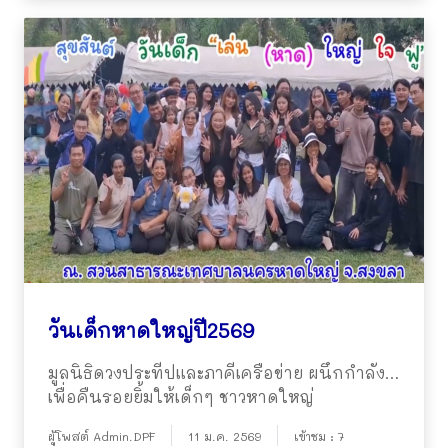
วันเด็กหาดใหญ่ปี2569
มูลนิธิดวงประทีปและภาคีเครือข่าย ผนึกกำลัง…
เพื่อคืนรอยยิ้มให้เด็กๆ ชาวหาดใหญ่
ผู้โพสต์ Admin.DPF
11 ม.ค. 2569
เข้าชม : 7