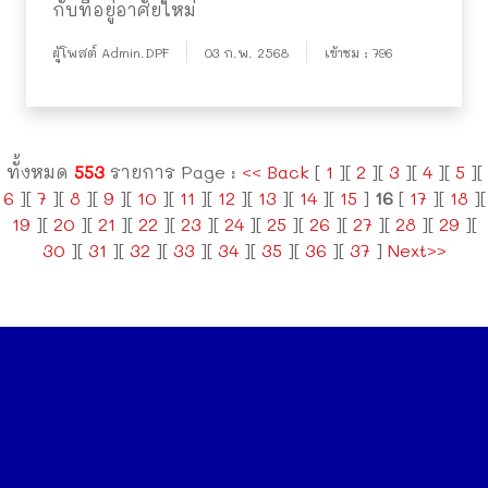
กับที่อยู่อาศัยใหม่
ผู้โพสต์ Admin.DPF
03 ก.พ. 2568
เข้าชม : 796
ทั้งหมด
553
รายการ Page :
<< Back
[
1
][
2
][
3
][
4
][
5
][
6
][
7
][
8
][
9
][
10
][
11
][
12
][
13
][
14
][
15
]
16
[
17
][
18
][
19
][
20
][
21
][
22
][
23
][
24
][
25
][
26
][
27
][
28
][
29
][
30
][
31
][
32
][
33
][
34
][
35
][
36
][
37
]
Next>>