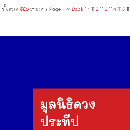
ทั้งหมด
560
รายการ Page :
<< Back
[
1
][
2
][
3
][
4
][
5
]
มูลนิธิดวง
ประทีป