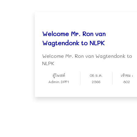
Welcome Mr. Ron van
Wagtendonk to NLPK
Welcome Mr. Ron van Wagtendonk to
NLPK
ผู้โพสต์
08 ธ.ค.
เข้าชม :
Admin.DPF1
2566
802