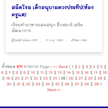
สลัดโรล เด็กอนุบาลดวงประทีป(ห้อง
ครูแต)
เรียนทำอาหารแสนสนุก ฝึกสมาธิ เสริม
พัฒนาการ
ผู้โพสต์ Admin.DPF
17 ก.ค. 2567
เข้าชม : 806
ทั้งหมด
571
รายการ Page :
<< Back
[
1
][
2
][
3
][
4
][
5
][
6
][
7
][
8
][
9
][
10
][
11
][
12
][
13
][
14
][
15
][
16
][
17
][
18
][
19
][
20
][
21
][
22
][
23
][
24
]
25
[
26
][
27
][
28
][
29
][
30
][
31
][
32
][
33
][
34
][
35
][
36
][
37
][
38
][
39
]
Next>>