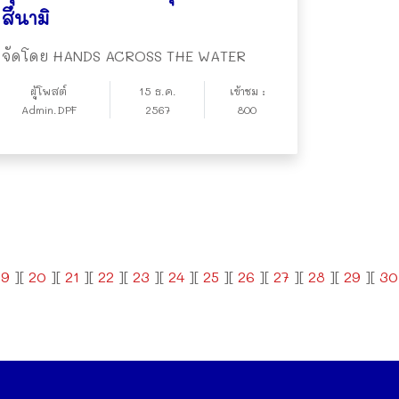
สึนามิ
จัดโดย HANDS ACROSS THE WATER
ผู้โพสต์
15 ธ.ค.
เข้าชม :
Admin.DPF
2567
800
19
][
20
][
21
][
22
][
23
][
24
][
25
][
26
][
27
][
28
][
29
][
30