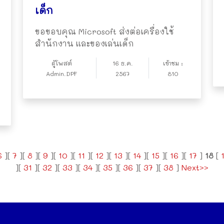
เด็ก
ขอขอบคุณ Microsoft ส่งต่อเครื่องใช้
สำนักงาน และของเล่นเด็ก
ผู้โพสต์
16 ธ.ค.
เข้าชม :
Admin.DPF
2567
810
6
][
7
][
8
][
9
][
10
][
11
][
12
][
13
][
14
][
15
][
16
][
17
]
18
[
][
31
][
32
][
33
][
34
][
35
][
36
][
37
][
38
]
Next>>