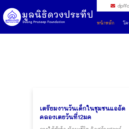
dpff
หน้าหลัก
โค
เตรียมงานวันเด็กในชุมชนแออัด
คลองเตยวันที่12มค