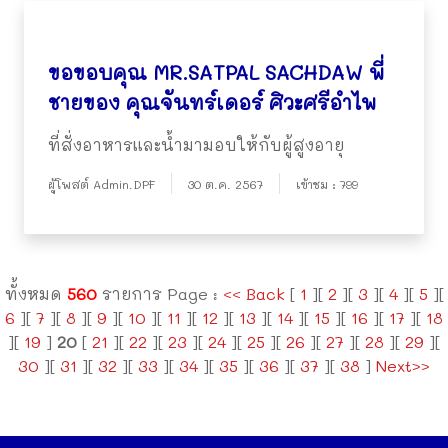
ขอขอบคุณ MR.SATPAL SACHDAW พี่
ชายของ คุณจันทร์เดอร์ ศิวะศรีอำไพ
ที่สั่งอาหารและน้ำมามอบให้กับผู้สูงอายุ
ผู้โพสต์ Admin.DPF
30 ต.ค. 2567
เข้าชม : 799
ทั้งหมด
560
รายการ Page :
<< Back
[
1
][
2
][
3
][
4
][
5
][
6
][
7
][
8
][
9
][
10
][
11
][
12
][
13
][
14
][
15
][
16
][
17
][
18
][
19
]
20
[
21
][
22
][
23
][
24
][
25
][
26
][
27
][
28
][
29
][
30
][
31
][
32
][
33
][
34
][
35
][
36
][
37
][
38
]
Next>>